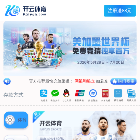
首页
关于我们
企业概况
荣誉资质
合作伙伴
产品中心
烤箱纸
蜡纸
防油纸
蛋糕杯纸
糖果包装纸
汉堡包装纸
蒸笼纸
包肉纸
吸油纸
新闻展示
公司新闻
行业资讯