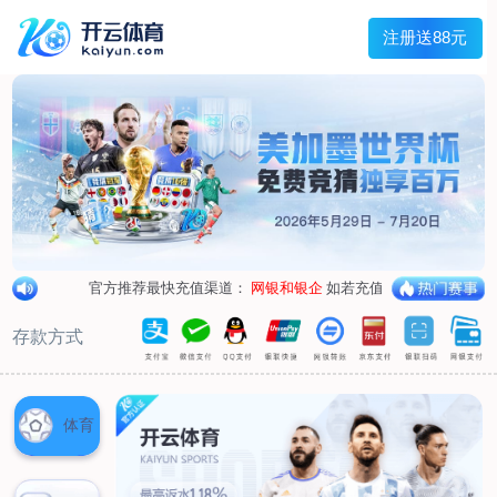
首页
关于我们
企业概况
荣誉资质
合作伙伴
产品中心
烤箱纸
蜡纸
防油纸
蛋糕杯纸
糖果包装纸
汉堡包装纸
蒸笼纸
包肉纸
吸油纸
新闻展示
公司新闻
行业资讯