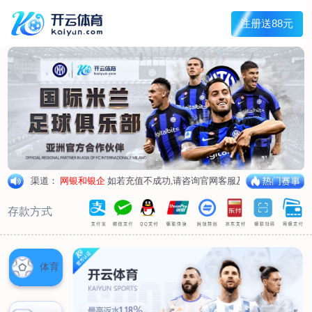
首页
关于我们
企业概况
荣誉资质
合作伙伴
产品中心
烤箱纸
蜡纸
防油纸
蛋糕杯纸
糖果包装纸
汉堡包装纸
蒸笼纸
包肉纸
吸油纸
新闻展示
公司新闻
行业资讯